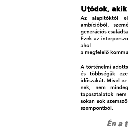
Utódok, akik
Az alapítóktól el
ambícióból, szemé
generációs családta
Ezek az interperszo
ahol
a megfelelő kommun
A történelmi adotts
és többségük ezek
időszakát. Mivel ez
nek, nem mindegy
tapasztalatok nem 
sokan sok szemszög
szempontból. 
Én a t