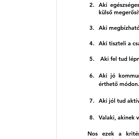
Aki egészséges
külső megerősít
Aki megbízható 
Aki tiszteli a 
 Aki fel tud lé
Aki jó kommuni
érthető módon
Aki jól tud aktí
Valaki, akinek 
Nos ezek a kritér