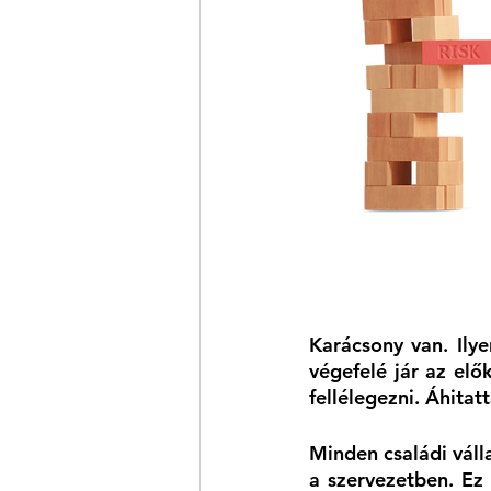
Karácsony van. Ilye
végefelé jár az elő
fellélegezni. Áhitat
Minden családi váll
a szervezetben. Ez 