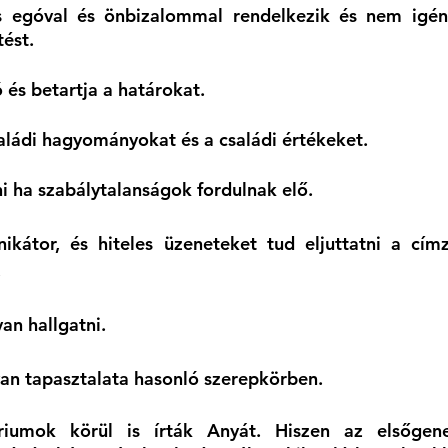
 egóval és önbizalommal rendelkezik és nem igény
ést.
és betartja a határokat.
családi hagyományokat és a családi értékeket.
pni ha szabálytalanságok fordulnak elő.
kátor, és hiteles üzeneteket tud eljuttatni a címz
.
van hallgatni.
van tapasztalata hasonló szerepkörben.
iumok körül is írták Anyát. Hiszen az elsőgener