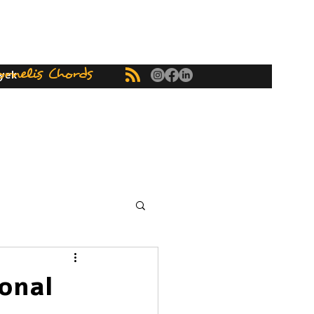
ornelis Chords
yek
onal