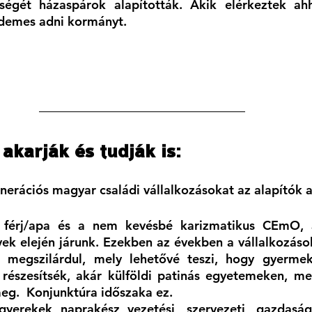
bségét házaspárok alapították. Akik elérkeztek ah
rdemes adni kormányt. 
akarják és tudják is:
enerációs magyar családi vállalkozásokat az alapítók a
 férj/apa és a nem kevésbé karizmatikus CEmO, a
évek elején járunk. Ezekben az években a vállalkozások
 megszilárdul, mely lehetővé teszi, hogy gyermeke
részesítsék, akár külföldi patinás egyetemeken, me
g.  Konjunktúra időszaka ez. 
erekek naprakész vezetési, szervezeti, gazdasági,