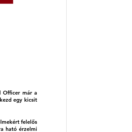
 Officer már a 
ezd egy kicsit 
mekért felelős 
a ható érzelmi 