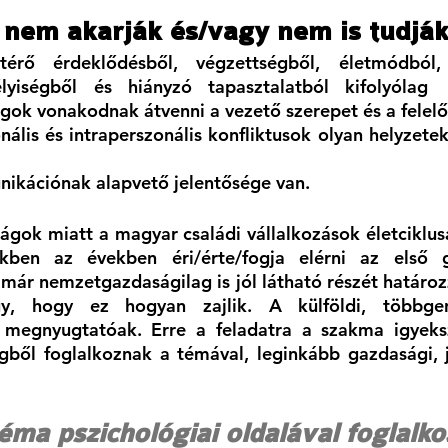
 nem akarják és/vagy nem is tudják
térő érdeklődésből, végzettségből, életmódból, 
lyiségből és hiányzó tapasztalatból kifolyólag
gok vonakodnak átvenni a vezető szerepet és a felel
nális és intraperszonális konfliktusok olyan helyzetek
ikációnak alapvető jelentősége van.
ágok miatt a magyar családi vállalkozások életciklusa
ben az években éri/érte/fogja elérni az első ge
 már nemzetgazdaságilag is jól látható részét határ
, hogy ez hogyan zajlik. A külföldi, többgener
megnyugtatóak. Erre a feladatra a szakma igyekszik
ből foglalkoznak a témával, leginkább gazdasági, jo
éma pszichológiai oldalával foglalk