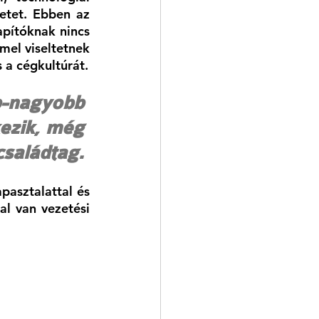
etet. Ebben az 
pítóknak nincs 
el viseltetnek 
 a cégkultúrát.
b-nagyobb 
kezik, még 
családtag. 
asztalattal és 
l van vezetési 