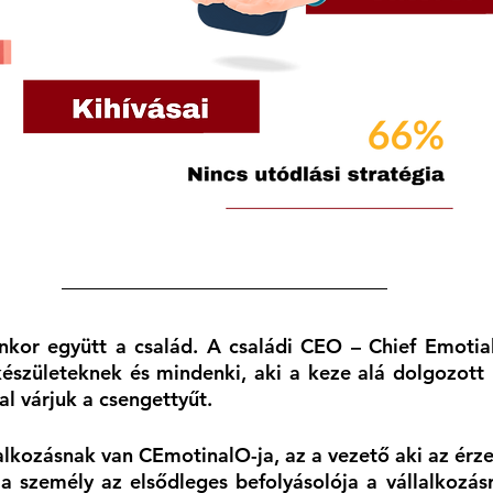
nkor együtt a család. A családi CEO – Chief Emotial
készületeknek és mindenki, aki a keze alá dolgozott k
tal várjuk a csengettyűt.
alkozásnak van CEmotinalO-ja, az a vezető aki az érzel
a személy az elsődleges befolyásolója a vállalkozásr