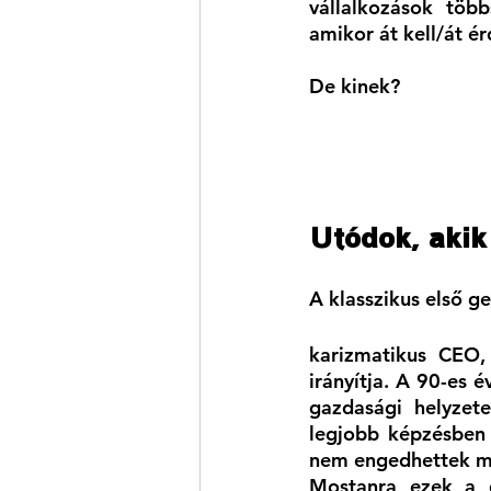
vállalkozások töb
amikor át kell/át é
De kinek?
Utódok, akik 
A klasszikus első g
karizmatikus CEO,
irányítja. A 90-es 
gazdasági helyzete
legjobb képzésben 
nem engedhettek me
Mostanra ezek a gy