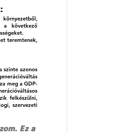
: 
környezetből, 
  a következő 
ősségeket.
et teremtenek, 
 szinte azonos 
nerációváltás 
ozza meg a GDP-
ációváltásos 
 felkészülni, 
gi, szervezeti 
ozom. Ez a 