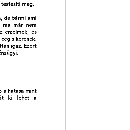
 testesíti meg.
, de bármi ami 
en ma már nem 
z érzelmek, és 
 cég sikerének. 
an igaz. Ezért 
énzügyi.
 a hatása mint 
át ki lehet a 