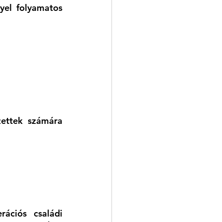
el folyamatos 
ettek számára 
ációs családi 