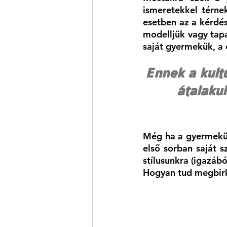
ismeretekkel térnek
esetben az a kérdés
modelljük vagy tapa
saját gyermekük, a 
Ennek a kult
átalakul
Még ha a gyermekünk
első sorban saját s
stílusunkra (igazábó
Hogyan tud megbirk