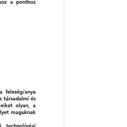
hoz a ponthoz 
 
 feleség/anya 
 társadalmi és 
iket olyan, a 
lyet maguknak 
 technológiai 