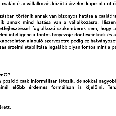
 család és a vállalkozás közötti érzelmi kapcsolatot ő
zásban történik annak van bizonyos hatása a családra
nik annak mind hatása van a vállalkozásra. Hisz
etfejlesztéssel foglalkozó szakemberek sem, hogy a
elmi intelligencia fontos tényezője döntéseinknek és a
 kapcsolaton alapuló szervezetre pedig ez hatványozott
zás érzelmi stabilitása legalább olyan fontos mint a p
CEmO?
ozíció csak informálisan létezik, de sokkal nagyobb
nél előbb érdemes formálisan is kijelölni. Teh
érett.