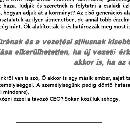
 haza. Tudják és szeretnék is folytatni a családi üzl
, hogyan adjuk át a kormányt? Az első generációs ala
sztalatuk az ilyen átmenetben, de annál több érzelmm
cég iránt. Ők alakították ki és határozzák meg most is
úrának és a vezetési stílusnak kiseb
ása elkerülhetetlen, ha új vezető ér
akkor is, ha az 
ről van is szó, Ő akkor is egy másik ember, saját tap
zemélyiséggel. A személyiségünk pedig döntő hatássa
l mindenre). 
ózni ezzel a távozó CEO? Sokan közülük sehogy.