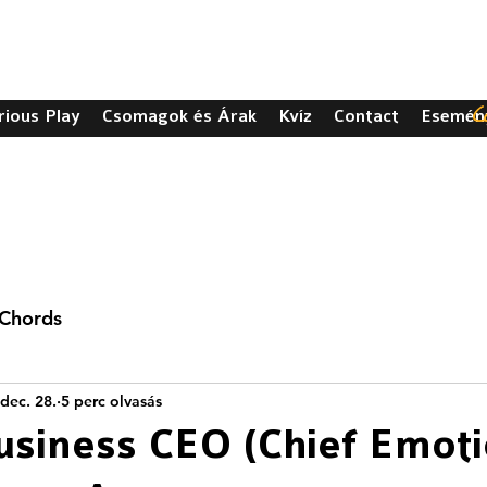
C
rious Play
Csomagok és Árak
Kvíz
Contact
Esemén
 Chords
dec. 28.
5 perc olvasás
usiness CEO (Chief Emoti